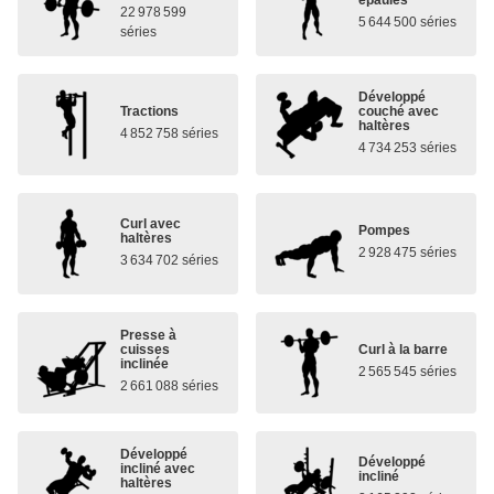
22 978 599
5 644 500 séries
séries
Développé
Tractions
couché avec
haltères
4 852 758 séries
4 734 253 séries
Curl avec
Pompes
haltères
2 928 475 séries
3 634 702 séries
Presse à
cuisses
Curl à la barre
inclinée
2 565 545 séries
2 661 088 séries
Développé
Développé
incliné avec
incliné
haltères