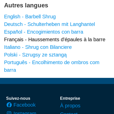
Autres langues
English
-
Barbell Shrug
Deutsch
-
Schulterheben mit Langhantel
Español
-
Encogimientos con barra
Français
-
Haussements d'épaules à la barre
Italiano
-
Shrug con Bilanciere
Polski
-
Szrugsy ze sztangą
Português
-
Encolhimento de ombros com
barra
Pied de page
Suivez-nous
Entreprise
Facebook
À propos
Instagram