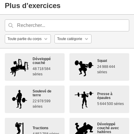
Plus d'exercices
Développé
Squat
couché
24 988 444
48 718 584
séries
séries
Soulevé de
Presse à
terre
épaules
22 978 599
5 644 500 séries
séries
Développé
Tractions
couché avec
haltères