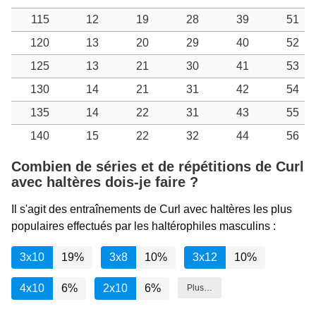
115
12
19
28
39
51
120
13
20
29
40
52
125
13
21
30
41
53
130
14
21
31
42
54
135
14
22
31
43
55
140
15
22
32
44
56
Combien de séries et de répétitions de Curl
avec haltères dois-je faire ?
Il s'agit des entraînements de Curl avec haltères les plus
populaires effectués par les haltérophiles masculins :
3x10
19%
3x8
10%
3x12
10%
4x10
6%
2x10
6%
Plus…