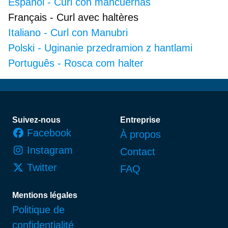
Español
-
Curl con mancuernas
Français
-
Curl avec haltères
Italiano
-
Curl con Manubri
Polski
-
Uginanie przedramion z hantlami
Português
-
Rosca com halter
Pied de page
Suivez-nous
Entreprise
Facebook
À propos
Instagram
Contact
Twitter
FAQ
Mentions légales
Politique de
confidentialité