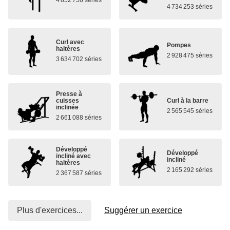
4 852 758 séries
4 734 253 séries
Curl avec
Pompes
haltères
2 928 475 séries
3 634 702 séries
Presse à
cuisses
Curl à la barre
inclinée
2 565 545 séries
2 661 088 séries
Développé
Développé
incliné avec
incliné
haltères
2 165 292 séries
2 367 587 séries
Plus d'exercices...
Suggérer un exercice