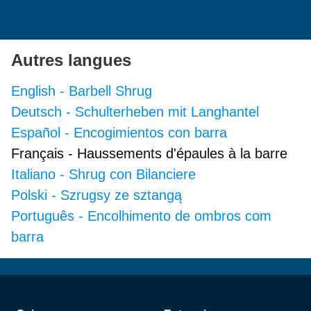
Autres langues
English
-
Barbell Shrug
Deutsch
-
Schulterheben mit Langhantel
Español
-
Encogimientos con barra
Français
-
Haussements d'épaules à la barre
Italiano
-
Shrug con Bilanciere
Polski
-
Szrugsy ze sztangą
Português
-
Encolhimento de ombros com
barra
Pied de page