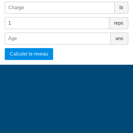
lb
reps
ans
Calculer le niveau