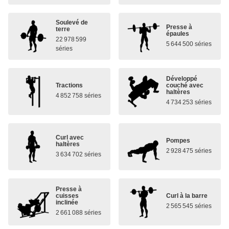
Soulevé de
Presse à
terre
épaules
22 978 599
5 644 500 séries
séries
Développé
Tractions
couché avec
haltères
4 852 758 séries
4 734 253 séries
Curl avec
Pompes
haltères
2 928 475 séries
3 634 702 séries
Presse à
cuisses
Curl à la barre
inclinée
2 565 545 séries
2 661 088 séries