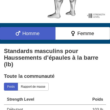
Homme
Femme
Standards masculins pour
Haussements d'épaules à la barre
(lb)
Toute la communauté
Poids
Rapport de masse
Strength Level
Poids
Débutant
103 lb