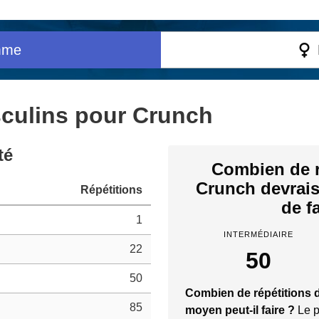
mme
culins pour Crunch
té
Combien de r
Crunch devrais
Répétitions
de f
1
INTERMÉDIAIRE
22
50
50
Combien de répétitions 
85
moyen peut-il faire ?
Le p