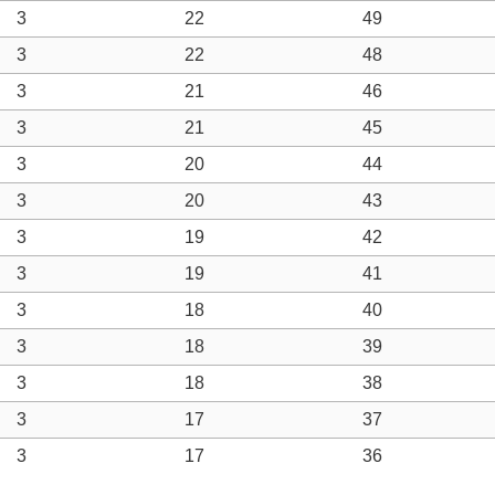
3
22
49
3
22
48
3
21
46
3
21
45
3
20
44
3
20
43
3
19
42
3
19
41
3
18
40
3
18
39
3
18
38
3
17
37
3
17
36