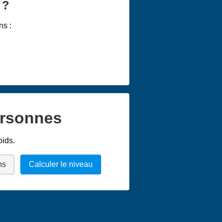
 ?
ns :
ersonnes
oids.
ns
Calculer le niveau