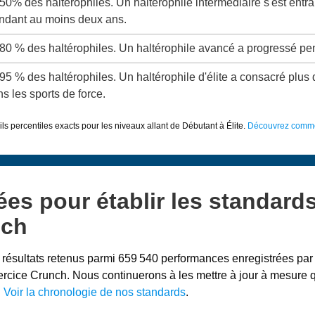
 50% des haltérophiles. Un haltérophile intermédiaire s'est entr
ndant au moins deux ans.
 80 % des haltérophiles. Un haltérophile avancé a progressé pe
 95 % des haltérophiles. Un haltérophile d'élite a consacré plus
ns les sports de force.
ils percentiles exacts pour les niveaux allant de Débutant à Élite.
Découvrez commen
ées pour établir les standard
nch
 résultats retenus parmi 659 540 performances enregistrées par 
xercice Crunch. Nous continuerons à les mettre à jour à mesure
.
Voir la chronologie de nos standards
.