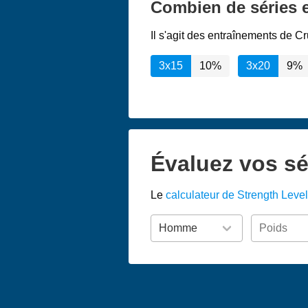
Combien de séries et
Il s'agit des entraînements de Cr
3x15
10%
3x20
9%
Évaluez vos sé
Le
calculateur de Strength Level