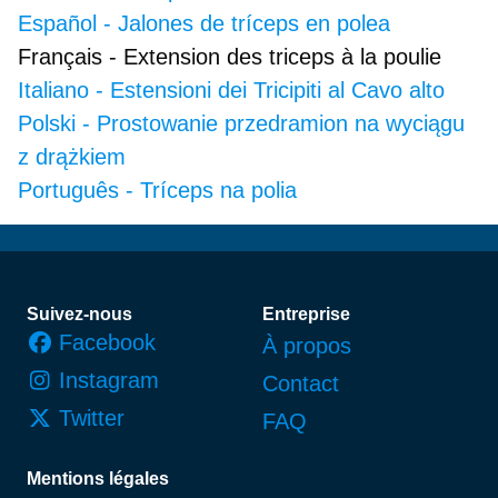
Español
-
Jalones de tríceps en polea
Français
-
Extension des triceps à la poulie
Italiano
-
Estensioni dei Tricipiti al Cavo alto
Polski
-
Prostowanie przedramion na wyciągu
z drążkiem
Português
-
Tríceps na polia
Pied de page
Suivez-nous
Entreprise
Facebook
À propos
Instagram
Contact
Twitter
FAQ
Mentions légales