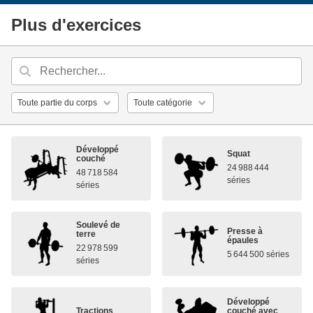
Plus d'exercices
Développé
Squat
couché
24 988 444
48 718 584
séries
séries
Soulevé de
Presse à
terre
épaules
22 978 599
5 644 500 séries
séries
Développé
Tractions
couché avec