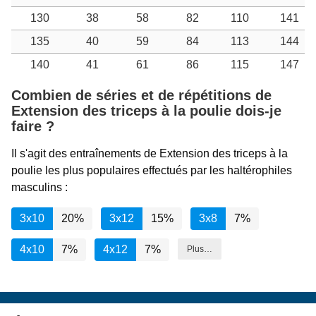
130
38
58
82
110
141
135
40
59
84
113
144
140
41
61
86
115
147
Combien de séries et de répétitions de
Extension des triceps à la poulie dois-je
faire ?
Il s'agit des entraînements de Extension des triceps à la
poulie les plus populaires effectués par les haltérophiles
masculins :
3x10
20%
3x12
15%
3x8
7%
4x10
7%
4x12
7%
Plus…