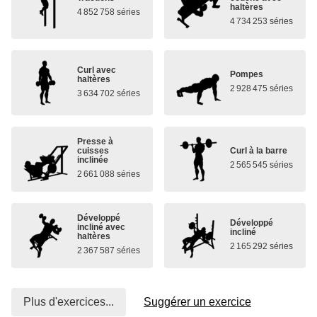
haltères
4 852 758 séries
4 734 253 séries
Curl avec
Pompes
haltères
2 928 475 séries
3 634 702 séries
Presse à
cuisses
Curl à la barre
inclinée
2 565 545 séries
2 661 088 séries
Développé
Développé
incliné avec
incliné
haltères
2 165 292 séries
2 367 587 séries
Plus d'exercices...
Suggérer un exercice