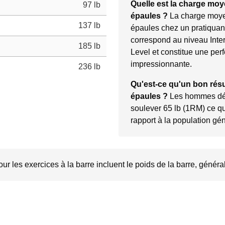
Quelle est la charge mo
97 lb
épaules ?
La charge moy
137 lb
épaules chez un pratiquan
correspond au niveau Inte
185 lb
Level et constitue une per
impressionnante.
236 lb
Qu'est-ce qu'un bon résu
épaules ?
Les hommes déb
soulever 65 lb (1RM) ce qu
rapport à la population gé
r les exercices à la barre incluent le poids de la barre, généra