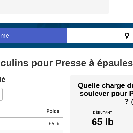
mme
ulins pour Presse à épaules 
té
Quelle charge d
soulever pour 
? 
Poids
DÉBUTANT
65 lb
65 lb