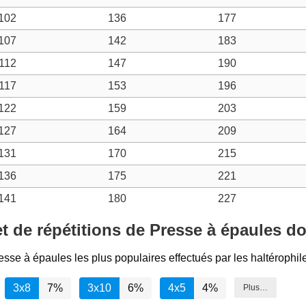
102
136
177
107
142
183
112
147
190
117
153
196
122
159
203
127
164
209
131
170
215
136
175
221
141
180
227
 de répétitions de Presse à épaules doi
resse à épaules les plus populaires effectués par les haltérophil
3x8
7%
3x10
6%
4x5
4%
Plus…