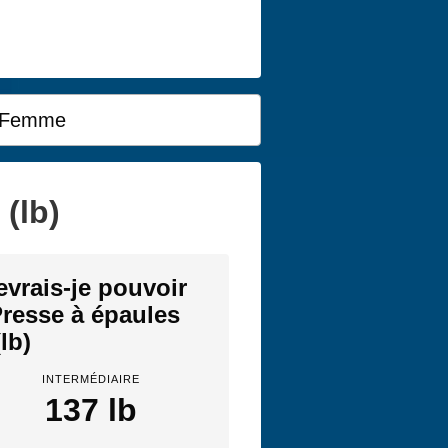
Femme
(lb)
evrais-je pouvoir
Presse à épaules
(lb)
INTERMÉDIAIRE
137 lb