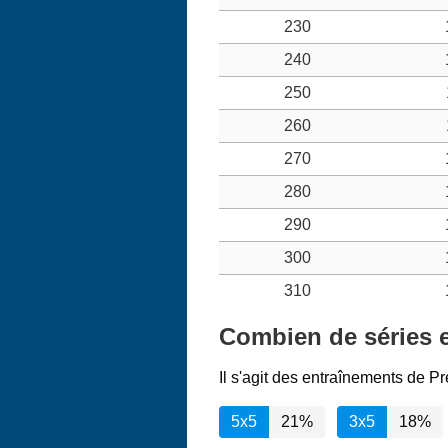
230
240
250
260
270
280
290
300
310
Combien de séries et
Il s'agit des entraînements de P
5x5
21%
3x5
18%