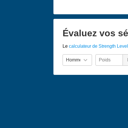
Évaluez vos sé
Le
calculateur de Strength Level