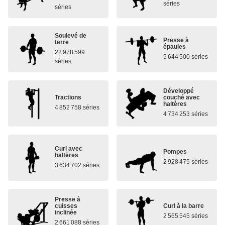
séries
séries
Soulevé de
Presse à
terre
épaules
22 978 599
5 644 500 séries
séries
Développé
Tractions
couché avec
haltères
4 852 758 séries
4 734 253 séries
Curl avec
Pompes
haltères
2 928 475 séries
3 634 702 séries
Presse à
cuisses
Curl à la barre
inclinée
2 565 545 séries
2 661 088 séries