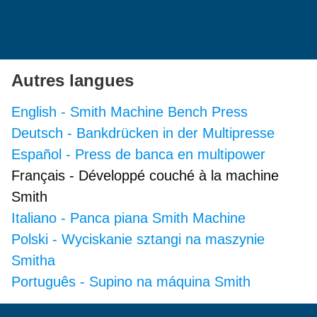
Autres langues
English
-
Smith Machine Bench Press
Deutsch
-
Bankdrücken in der Multipresse
Español
-
Press de banca en multipower
Français
-
Développé couché à la machine
Smith
Italiano
-
Panca piana Smith Machine
Polski
-
Wyciskanie sztangi na maszynie
Smitha
Português
-
Supino na máquina Smith