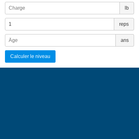
lb
reps
ans
Calculer le niveau