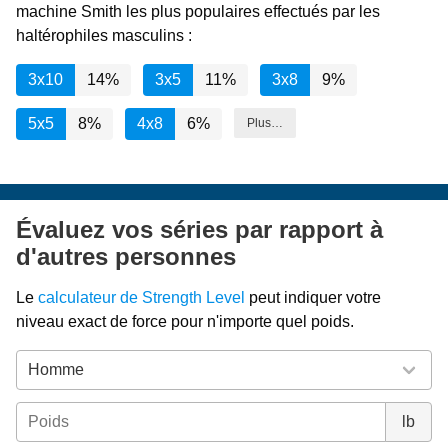
machine Smith les plus populaires effectués par les
haltérophiles masculins :
3x10
14%
3x5
11%
3x8
9%
5x5
8%
4x8
6%
Plus…
Évaluez vos séries par rapport à
d'autres personnes
Le
calculateur de Strength Level
peut indiquer votre
niveau exact de force pour n'importe quel poids.
lb