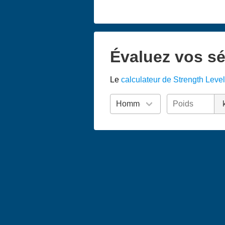
Évaluez vos sé
Le
calculateur de Strength Level