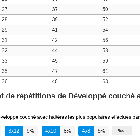
27
37
50
28
39
52
29
41
54
31
42
56
32
44
58
33
45
59
35
47
61
36
48
63
t de répétitions de Développé couché a
éveloppé couché avec haltères les plus populaires effectués par 
3x12
9%
4x10
8%
4x8
5%
Plus…