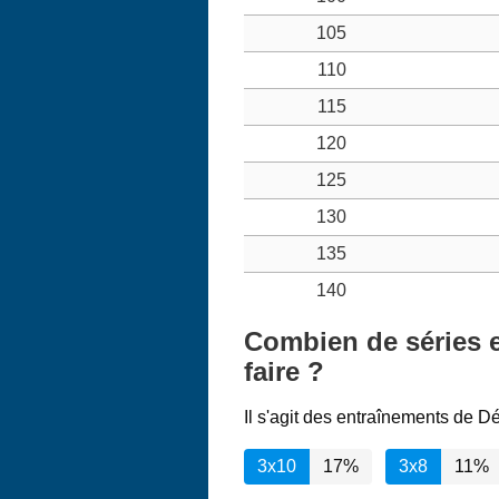
105
110
115
120
125
130
135
140
Combien de séries e
faire ?
Il s'agit des entraînements de D
3x10
17%
3x8
11%