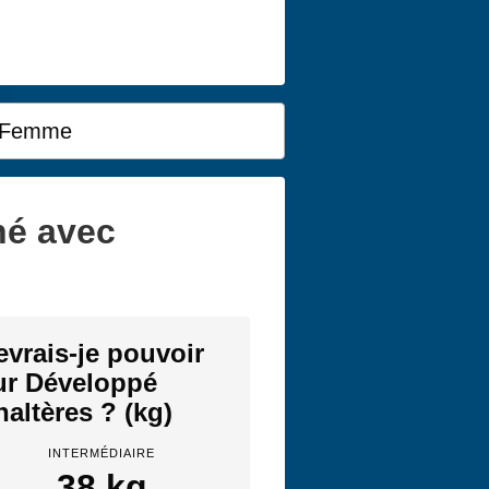
Femme
hé avec
evrais-je pouvoir
ur Développé
altères ? (kg)
INTERMÉDIAIRE
38 kg