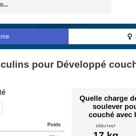
us…
mme
culins pour Développé couc
té
Quelle charge d
soulever po
couché avec h
Poids
DÉBUTANT
17 kg