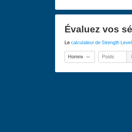
Évaluez vos sé
Le
calculateur de Strength Level