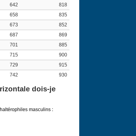
642
818
658
835
673
852
687
869
701
885
715
900
729
915
742
930
izontale dois-je
 haltérophiles masculins :