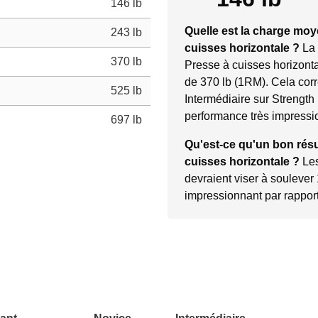
146 lb
Quelle est la charge mo
243 lb
cuisses horizontale ?
La
370 lb
Presse à cuisses horizonta
de 370 lb (1RM). Cela cor
525 lb
Intermédiaire sur Strength
performance très impressi
697 lb
Qu'est-ce qu'un bon résu
cuisses horizontale ?
Le
devraient viser à soulever
impressionnant par rapport