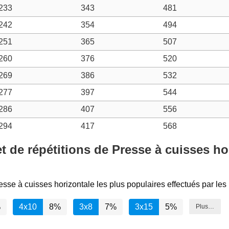
233
343
481
242
354
494
251
365
507
260
376
520
269
386
532
277
397
544
286
407
556
294
417
568
t de répétitions de Presse à cuisses hor
esse à cuisses horizontale les plus populaires effectués par les
%
4x10
8%
3x8
7%
3x15
5%
Plus…