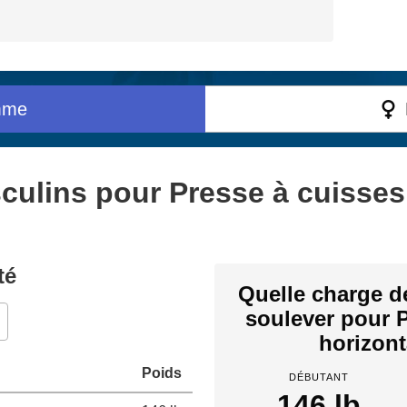
mme
ulins pour Presse à cuisses
té
Quelle charge d
soulever pour 
horizont
Poids
DÉBUTANT
146 lb