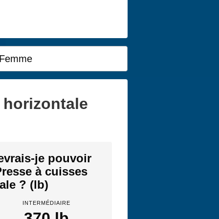
Femme
 horizontale
evrais-je pouvoir
Presse à cuisses
ale ? (lb)
INTERMÉDIAIRE
370 lb