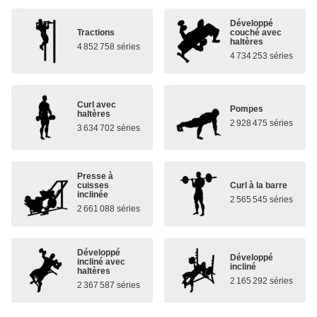
Développé
Tractions
couché avec
haltères
4 852 758 séries
4 734 253 séries
Curl avec
Pompes
haltères
2 928 475 séries
3 634 702 séries
Presse à
cuisses
Curl à la barre
inclinée
2 565 545 séries
2 661 088 séries
Développé
Développé
incliné avec
incliné
haltères
2 165 292 séries
2 367 587 séries