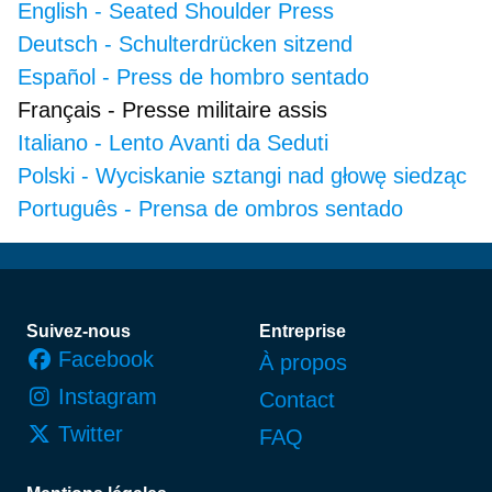
English
-
Seated Shoulder Press
Deutsch
-
Schulterdrücken sitzend
Español
-
Press de hombro sentado
Français
-
Presse militaire assis
Italiano
-
Lento Avanti da Seduti
Polski
-
Wyciskanie sztangi nad głowę siedząc
Português
-
Prensa de ombros sentado
Pied de page
Suivez-nous
Entreprise
Facebook
À propos
Instagram
Contact
Twitter
FAQ