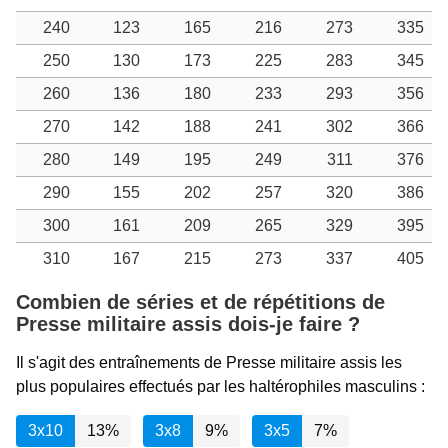
240
123
165
216
273
335
250
130
173
225
283
345
260
136
180
233
293
356
270
142
188
241
302
366
280
149
195
249
311
376
290
155
202
257
320
386
300
161
209
265
329
395
310
167
215
273
337
405
Combien de séries et de répétitions de
Presse militaire assis dois-je faire ?
Il s'agit des entraînements de Presse militaire assis les
plus populaires effectués par les haltérophiles masculins :
3x10
13%
3x8
9%
3x5
7%