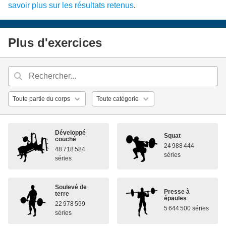
savoir plus sur les résultats retenus
.
Plus d'exercices
Développé
Squat
couché
24 988 444
48 718 584
séries
séries
Soulevé de
Presse à
terre
épaules
22 978 599
5 644 500 séries
séries