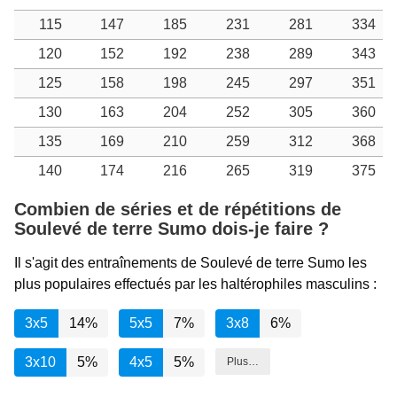
115
147
185
231
281
334
120
152
192
238
289
343
125
158
198
245
297
351
130
163
204
252
305
360
135
169
210
259
312
368
140
174
216
265
319
375
Combien de séries et de répétitions de
Soulevé de terre Sumo dois-je faire ?
Il s'agit des entraînements de Soulevé de terre Sumo les
plus populaires effectués par les haltérophiles masculins :
3x5
14%
5x5
7%
3x8
6%
3x10
5%
4x5
5%
Plus…