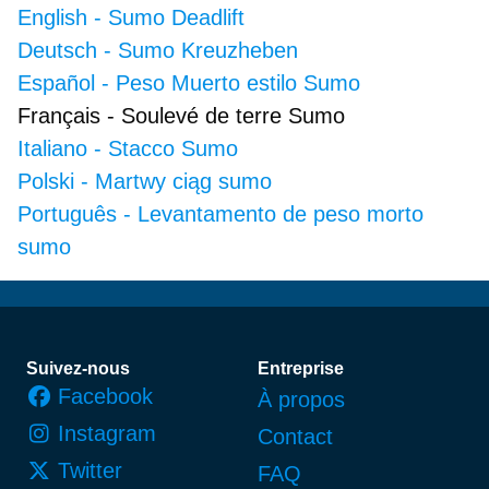
English
-
Sumo Deadlift
Deutsch
-
Sumo Kreuzheben
Español
-
Peso Muerto estilo Sumo
Français
-
Soulevé de terre Sumo
Italiano
-
Stacco Sumo
Polski
-
Martwy ciąg sumo
Português
-
Levantamento de peso morto
sumo
Pied de page
Suivez-nous
Entreprise
Facebook
À propos
Instagram
Contact
Twitter
FAQ