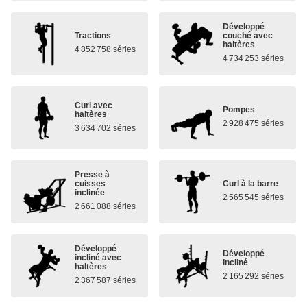
Développé
Tractions
couché avec
haltères
4 852 758 séries
4 734 253 séries
Curl avec
Pompes
haltères
2 928 475 séries
3 634 702 séries
Presse à
cuisses
Curl à la barre
inclinée
2 565 545 séries
2 661 088 séries
Développé
Développé
incliné avec
incliné
haltères
2 165 292 séries
2 367 587 séries