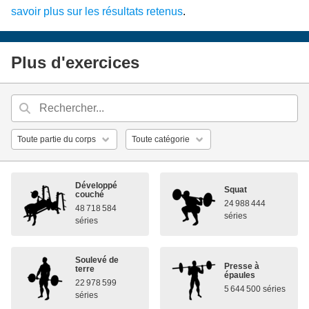
savoir plus sur les résultats retenus
.
Plus d'exercices
Développé
Squat
couché
24 988 444
48 718 584
séries
séries
Soulevé de
Presse à
terre
épaules
22 978 599
5 644 500 séries
séries