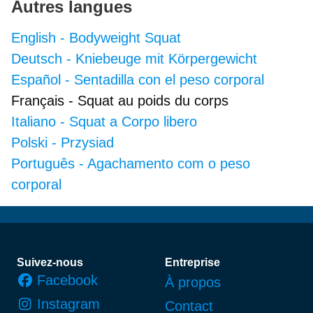
Autres langues
English
-
Bodyweight Squat
Deutsch
-
Kniebeuge mit Körpergewicht
Español
-
Sentadilla con el peso corporal
Français
-
Squat au poids du corps
Italiano
-
Squat a Corpo libero
Polski
-
Przysiad
Português
-
Agachamento com o peso
corporal
Pied de page
Suivez-nous
Entreprise
Facebook
À propos
Instagram
Contact