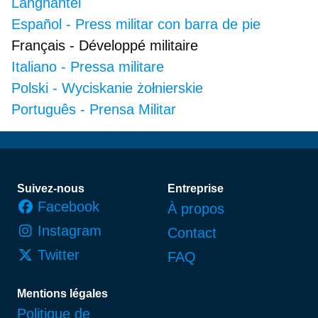
Langhantel
Español
-
Press militar con barra de pie
Français
-
Développé militaire
Italiano
-
Pressa militare
Polski
-
Wyciskanie żołnierskie
Português
-
Prensa Militar
Pied de page
Suivez-nous
Entreprise
Facebook
À propos
Instagram
Contact
Twitter
FAQ
Mentions légales
Politique de