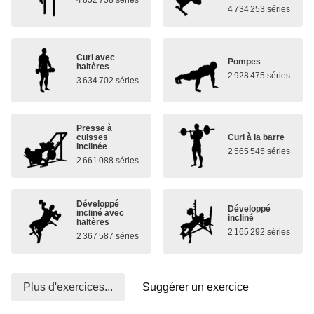
4 852 758 séries
4 734 253 séries
Curl avec
Pompes
haltères
2 928 475 séries
3 634 702 séries
Presse à
cuisses
Curl à la barre
inclinée
2 565 545 séries
2 661 088 séries
Développé
Développé
incliné avec
incliné
haltères
2 165 292 séries
2 367 587 séries
Plus d'exercices...
Suggérer un exercice